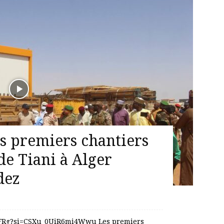
es premiers chantiers
 de Tiani à Alger
dez
JPIFRg?si=CSXu_0UiR6mi4Wwu Les premiers