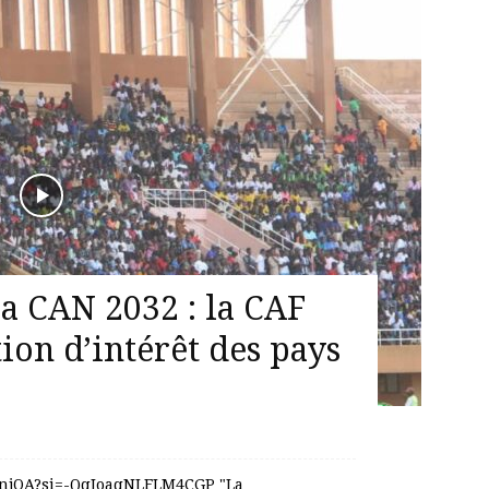
la CAN 2032 : la CAF
tion d’intérêt des pays
0AnjOA?si=-QqJoaqNLFLM4CGP "La