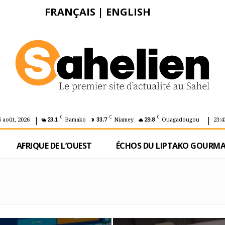
FRANÇAIS
|
ENGLISH
|
|
C
C
C
6 août, 2026
23.1
Bamako
33.7
Niamey
29.8
Ouagadougou
23:4
AFRIQUE DE L’OUEST
ÉCHOS DU LIPTAKO GOURM