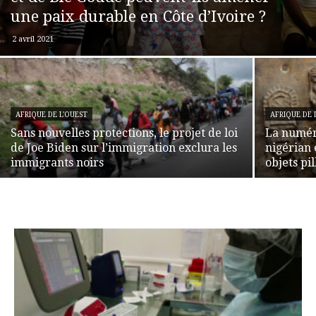
une paix durable en Côte d’Ivoire ?
2 avril 2021
AFRIQUE DE L'OUEST
AFRIQUE DE 
Sans nouvelles protections, le projet de loi
La numér
de Joe Biden sur l’immigration exclura les
nigérian 
immigrants noirs
objets pil